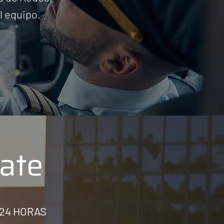
l equipo.
ate
24 HORAS