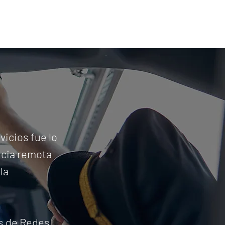
vicios fue lo
ncia remota
la
es de Redes,