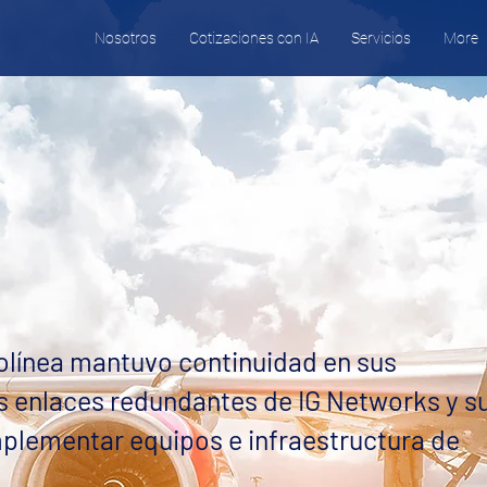
Nosotros
Cotizaciones con IA
Servicios
More
a
línea mantuvo continuidad en sus
s enlaces redundantes de IG Networks y s
mplementar equipos e infraestructura de