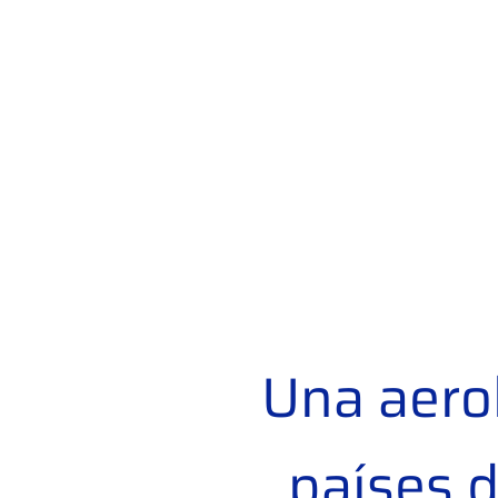
Una aerol
países d